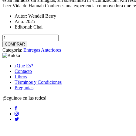
están narradas sin artilugios, sin solemnidad ni victimización. Ahí resi
Leer Vida de Hannah Coulter es una experiencia conmovedora que res
Autor:
Wendell Berry
Año:
2025
Editorial:
Chai
Vida
de
COMPRAR
Hannah
Categoría:
Entregas Anteriores
Coulter
cantidad
¿Qué Es?
Contacto
Libros
Términos y Condiciones
Preguntas
¡Seguinos en las redes!