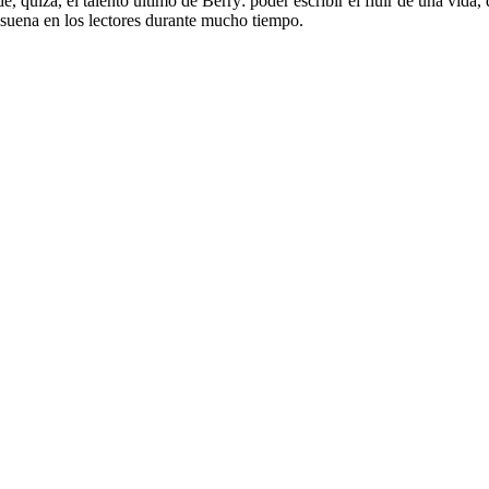
de, quizá, el talento último de Berry: poder escribir el fluir de una vid
uena en los lectores durante mucho tiempo.