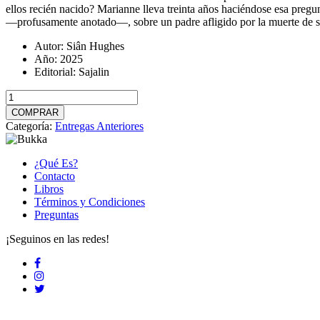
ellos recién nacido? Marianne lleva treinta años haciéndose esa pregun
—profusamente anotado—, sobre un padre afligido por la muerte de su
Autor:
Siân Hughes
Año:
2025
Editorial:
Sajalin
Perla
cantidad
COMPRAR
Categoría:
Entregas Anteriores
¿Qué Es?
Contacto
Libros
Términos y Condiciones
Preguntas
¡Seguinos en las redes!